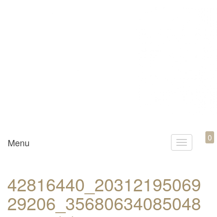
Mamili1910
0
Menu
T
o
g
42816440_20312195069
g
29206_35680634085048
l
e