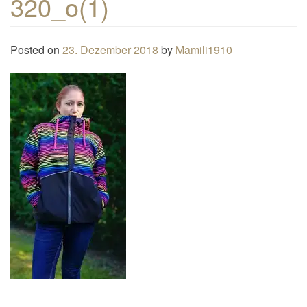
320_o(1)
n
a
Posted on
23. Dezember 2018
by
Mamili1910
v
i
g
a
t
i
o
n