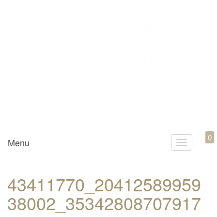
Mamili1910
0
Menu
T
o
g
43411770_20412589959
g
38002_35342808707917
l
e