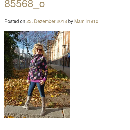
85568_o
n
a
Posted on
23. Dezember 2018
by
Mamili1910
v
i
g
a
t
i
o
n