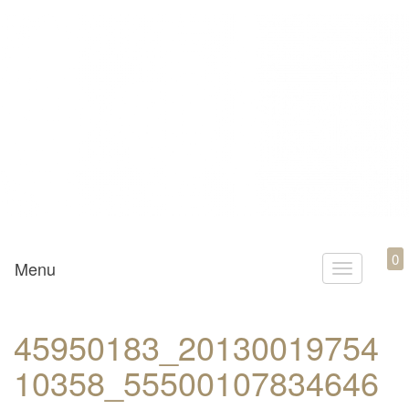
Mamili1910
0
Menu
T
o
g
45950183_20130019754
g
10358_55500107834646
l
e