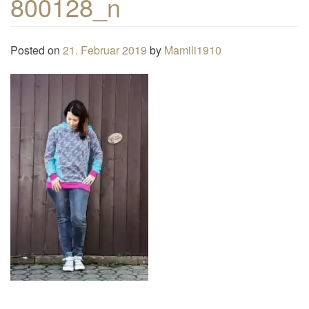
800128_n
n
a
Posted on
21. Februar 2019
by
Mamili1910
v
i
g
a
t
i
o
n