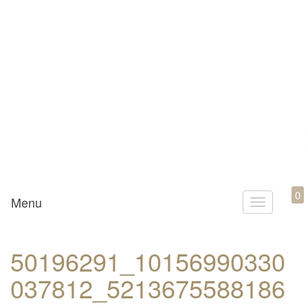
Mamili1910
0
Menu
T
o
g
50196291_10156990330
g
037812_5213675588186
l
e