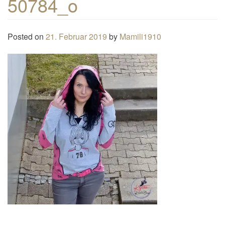
50784_o
n
a
Posted on
21. Februar 2019
by
Mamili1910
v
i
g
a
t
i
o
n