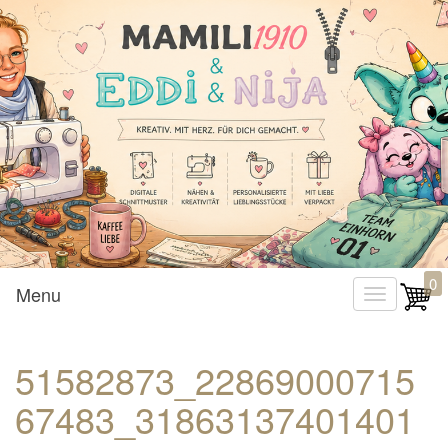
Mamili1910
0
Menu
T
o
g
51582873_22869000715
g
67483_31863137401401
l
e