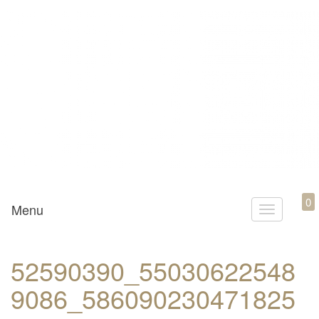
Mamili1910
0
Menu
T
o
g
52590390_55030622548
g
9086_586090230471825
l
e