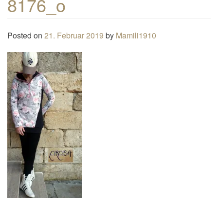
8176_o
n
a
Posted on
21. Februar 2019
by
Mamili1910
v
i
g
a
t
i
o
n