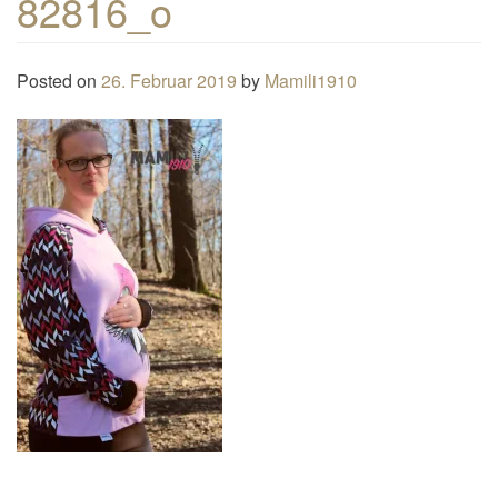
82816_o
n
a
Posted on
26. Februar 2019
by
Mamili1910
v
i
g
a
t
i
o
n