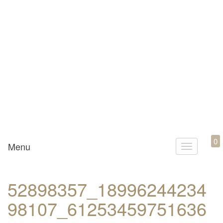
Mamili1910
0
Menu
T
o
g
52898357_18996244234
g
98107_61253459751636
l
e