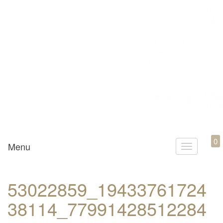
Mamili1910
0
Menu
T
o
g
53022859_19433761724
g
38114_77991428512284
l
e