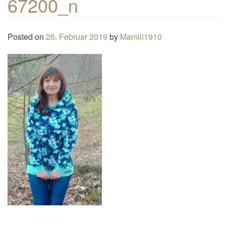
67200_n
n
a
Posted on
26. Februar 2019
by
Mamili1910
v
i
g
a
t
i
o
n