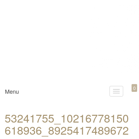
Mamili1910
0
Menu
T
o
g
53241755_10216778150
g
618936_8925417489672
l
e