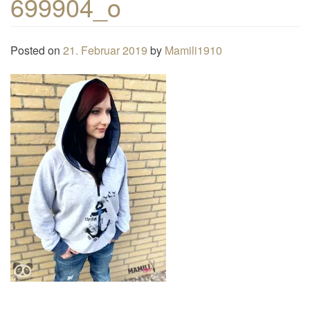
699904_o
n
a
Posted on
21. Februar 2019
by
Mamili1910
v
i
g
a
t
i
o
n