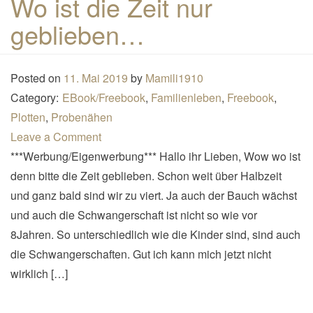
Wo ist die Zeit nur
n
geblieben…
a
v
i
Posted on
11. Mai 2019
by
Mamili1910
g
Category:
EBook/Freebook
,
Familienleben
,
Freebook
,
a
Plotten
,
Probenähen
t
Leave a Comment
i
***Werbung/Eigenwerbung*** Hallo ihr Lieben, Wow wo ist
o
denn bitte die Zeit geblieben. Schon weit über Halbzeit
n
und ganz bald sind wir zu viert. Ja auch der Bauch wächst
und auch die Schwangerschaft ist nicht so wie vor
8Jahren. So unterschiedlich wie die Kinder sind, sind auch
die Schwangerschaften. Gut ich kann mich jetzt nicht
wirklich […]