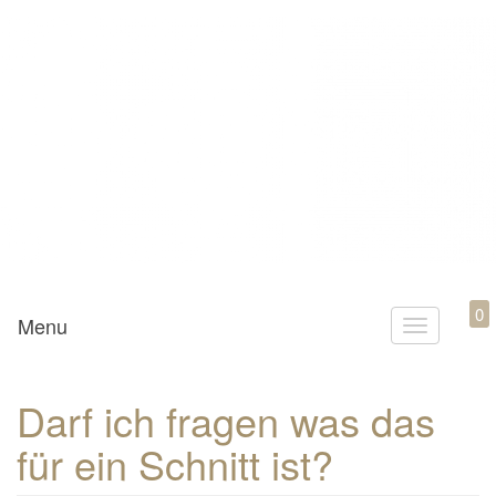
Mamili1910
0
Menu
T
o
g
Darf ich fragen was das
g
für ein Schnitt ist?
l
e