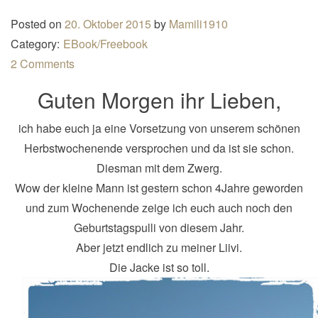
n
Posted on
20. Oktober 2015
by
Mamili1910
a
Category:
EBook/Freebook
v
2 Comments
i
Guten Morgen ihr Lieben,
g
a
ich habe euch ja eine Vorsetzung von unserem schönen
t
Herbstwochenende versprochen und da ist sie schon.
i
Diesman mit dem Zwerg.
o
Wow der kleine Mann ist gestern schon 4Jahre geworden
n
und zum Wochenende zeige ich euch auch noch den
Geburtstagspulli von diesem Jahr.
Aber jetzt endlich zu meiner Liivi.
Die Jacke ist so toll.