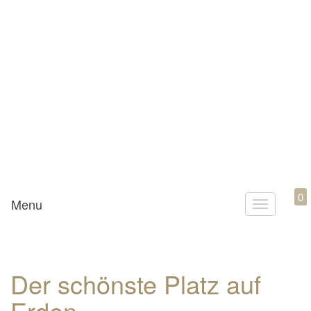
Mamili1910
0
Menu
T
o
g
g
Der schönste Platz auf
l
Erden…
e