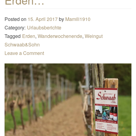
n
a
Posted on
15. April 2017
by
Mamili1910
v
Category:
Urlaubsberichte
i
Tagged
Erden
,
Wanderwochenende
,
Weingut
g
Schwaab&Sohn
a
Leave a Comment
t
i
o
n