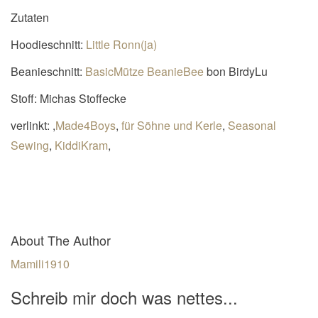
Zutaten
Hoodieschnitt:
Little Ronn(ja)
Beanieschnitt:
BasicMütze BeanieBee
bon BirdyLu
Stoff: Michas Stoffecke
verlinkt: ,
Made4Boys
,
für Söhne und Kerle
,
Seasonal
Sewing
,
KiddiKram
,
About The Author
Mamili1910
Schreib mir doch was nettes...