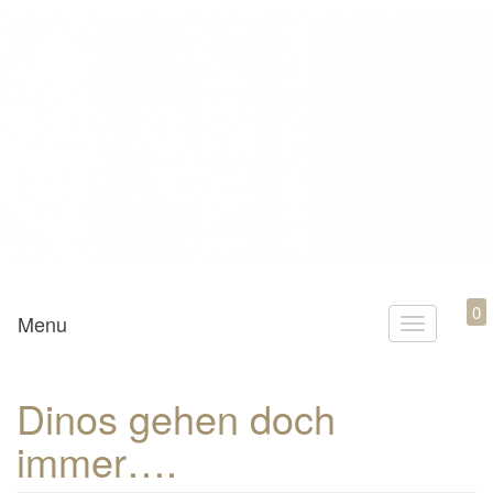
Mamili1910
0
Menu
T
o
g
Dinos gehen doch
g
immer….
l
e