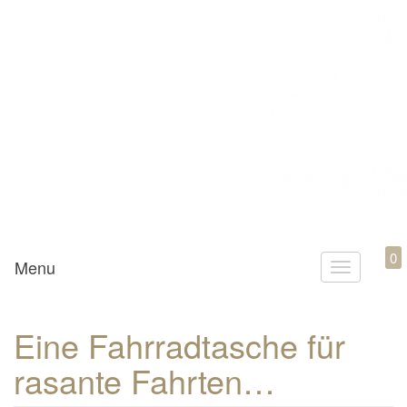
Mamili1910
0
Menu
T
o
g
Eine Fahrradtasche für
g
rasante Fahrten…
l
e