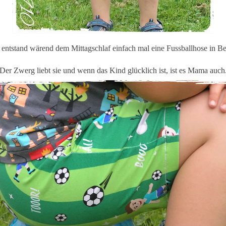
 entstand wärend dem Mittagschlaf einfach mal eine Fussballhose in B
Der Zwerg liebt sie und wenn das Kind glücklich ist, ist es Mama auch