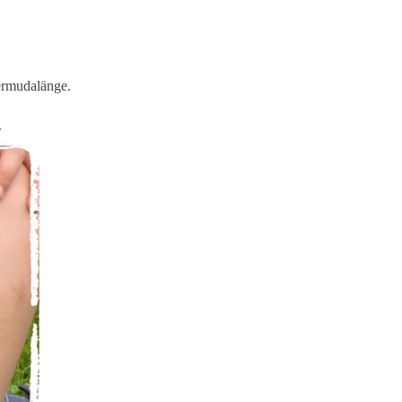
ermudalänge.
.