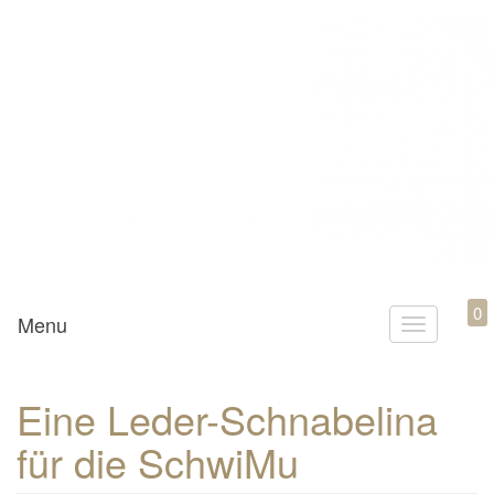
Mamili1910
0
Menu
T
o
g
Eine Leder-Schnabelina
g
für die SchwiMu
l
e