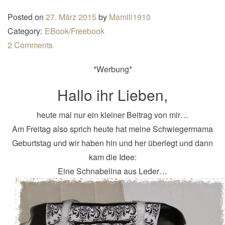
n
Posted on
27. März 2015
by
Mamili1910
a
Category:
EBook/Freebook
v
2 Comments
i
g
*Werbung*
a
Hallo ihr Lieben,
t
i
heute mal nur ein kleiner Beitrag von mir…
o
Am Freitag also sprich heute hat meine Schwiegermama
n
Geburtstag und wir haben hin und her überlegt und dann
kam die Idee:
Eine Schnabelina aus Leder…