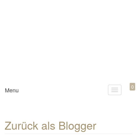
Mamili1910
0
Menu
T
o
g
g
Zurück als Blogger
l
e