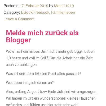
n
Posted on
7. Februar 2019
by
Mamili1910
a
Category:
EBook/Freebook
,
Familienleben
v
Leave a Comment
i
g
Melde mich zurück als
a
Blogger
t
i
Wow fast ein halbes Jahr nicht mehr gebloggt. Leben
o
1.0 hatte und voll im Griff. Gut die Arbeit hat die Zeit
n
auch verschlungen.
Was ist seit dem letzten Post alles passiert?
Woooooo fang ich da nur an?
Also, anfang August bzw Ende Juli sind wir umgezogen.
Wir haben im Ort ein wunderschönes kleines Häuschen
gefunden und fühlen uns hier sehr sehr wohl.