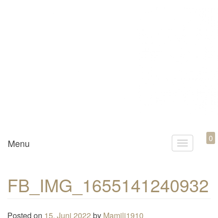
Mamili1910
0
Menu
T
o
g
FB_IMG_1655141240932
g
l
e
Posted on
15. Juni 2022
by
Mamili1910