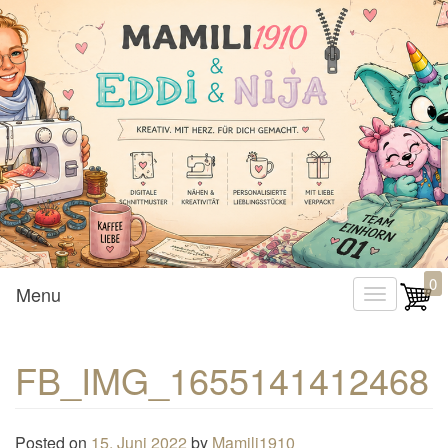
Mamili1910
0
Menu
T
o
g
FB_IMG_1655141412468
g
l
e
Posted on
15. Juni 2022
by
Mamili1910