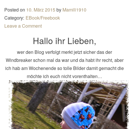
n
Posted on
10. März 2015
by
Mamili1910
a
Category:
EBook/Freebook
v
Leave a Comment
i
Hallo ihr Lieben,
g
a
wer den Blog verfolgt merkt jetzt sicher das der
t
Windbreaker schon mal da war und da habt ihr recht, aber
i
ich hab am Wochenende so tolle Bilder damit gemacht die
o
möchte ich euch nicht vorenthalten…
n