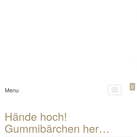
Mamili1910
0
Menu
T
o
g
Hände hoch!
g
Gummibärchen her…
l
e