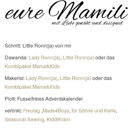
Schnitt: Little Ronn(ja) von mir
Dawanda:
Lady Ronn(ja)
,
Little Ronn(ja)
oder das
Kombipaket Mama&Kids
Makerist:
Lady Ronn(ja)
,
Little Ronn(ja)
oder das
Kombipaket Mama&Kids
Plott: Fusselfreies Adventskalender
verlinkt:
Freutag
,
Made4Boys
,
für Söhne und Kerle
,
Seasonal Sewing
,
KiddiKram