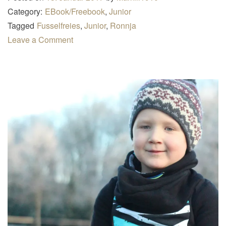
n
Category:
EBook/Freebook
,
Junior
a
Tagged
Fusselfreies
,
Junior
,
Ronnja
v
Leave a Comment
i
g
a
t
i
o
n