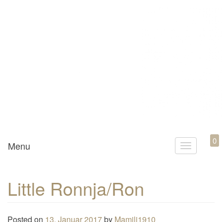
Mamili1910
0
Menu
T
o
g
Little Ronnja/Ron
g
l
e
Posted on
13. Januar 2017
by
Mamili1910