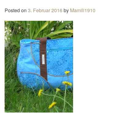
n
Posted on
3. Februar 2016
by
Mamili1910
a
v
i
g
a
t
i
o
n