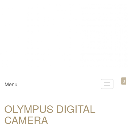
Mamili1910
0
Menu
T
o
g
OLYMPUS DIGITAL
g
CAMERA
l
e