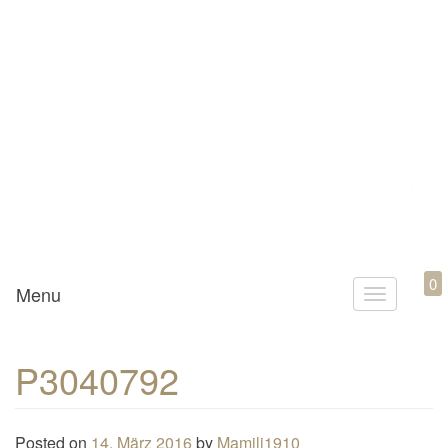
Mamili1910
0
Menu
T
o
g
P3040792
g
l
e
Posted on
14. März 2016
by
Mamili1910