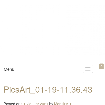
Mamili1910
0
Menu
T
o
g
PicsArt_01-19-11.36.43
g
l
e
Posted on
21. Januar 2021
by
Mamili1910