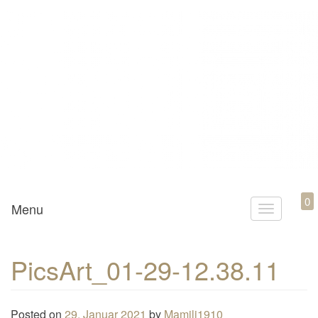
Mamili1910
0
Menu
T
o
g
PicsArt_01-29-12.38.11
g
l
e
Posted on
29. Januar 2021
by
Mamili1910