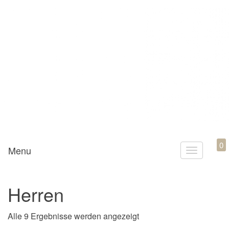
Mamili1910
0
Menu
T
o
g
Herren
g
l
Nach Aktualität sortiert
Alle 9 Ergebnisse werden angezeigt
e