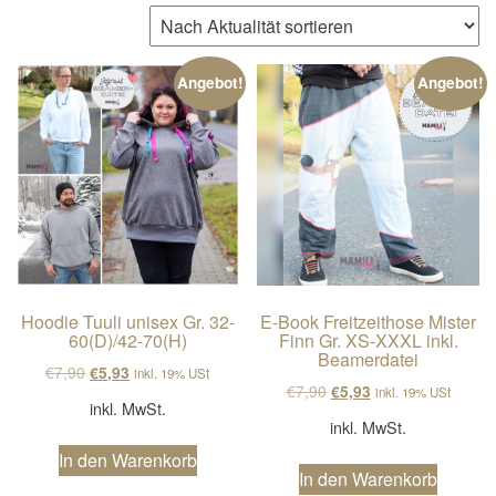
n
a
v
Angebot!
Angebot!
i
g
a
t
i
o
n
Hoodie Tuuli unisex Gr. 32-
E-Book Freitzeithose Mister
60(D)/42-70(H)
Finn Gr. XS-XXXL inkl.
Beamerdatei
Ursprünglicher Preis war: €7,90
Aktueller Preis ist: €5,93.
€
7,90
€
5,93
inkl. 19% USt
Ursprünglicher Preis wa
Aktueller Preis ist
€
7,90
€
5,93
inkl. 19% USt
inkl. MwSt.
inkl. MwSt.
In den Warenkorb
In den Warenkorb