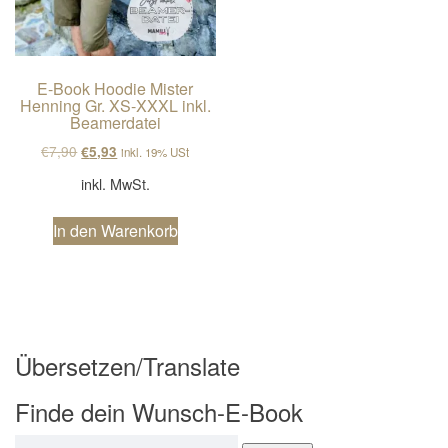
E-Book Hoodie Mister
Henning Gr. XS-XXXL inkl.
Beamerdatei
Ursprünglicher Preis war: €7,90
Aktueller Preis ist: €5,93.
€
7,90
€
5,93
inkl. 19% USt
inkl. MwSt.
In den Warenkorb
Übersetzen/Translate
Finde dein Wunsch-E-Book
Suchen nach: