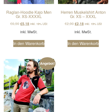
Raglan-Hoodie Kajo Men
Herren Muskelshirt Anton
Gr. XS-XXXXL
Gr. XS – XXXL
Ursprünglicher Preis war: €6,90
Aktueller Preis ist: €5,18.
Ursprünglicher Preis wa
Aktueller Preis ist
€
6,90
€
2,90
€
5,18
€
2,18
inkl. 19% USt
inkl. 19% USt
inkl. MwSt.
inkl. MwSt.
In den Warenkorb
In den Warenkorb
Angebot!