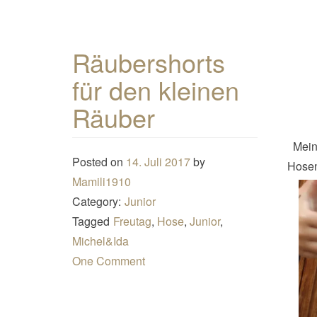
Räubershorts
für den kleinen
Räuber
Mein
Posted on
14. Juli 2017
by
Hosen
Mamili1910
Category:
Junior
Tagged
Freutag
,
Hose
,
Junior
,
Michel&Ida
One Comment