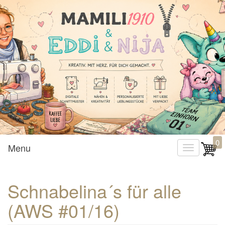
Mamili1910
0
Menu
T
o
g
Schnabelina´s für alle
g
(AWS #01/16)
l
e