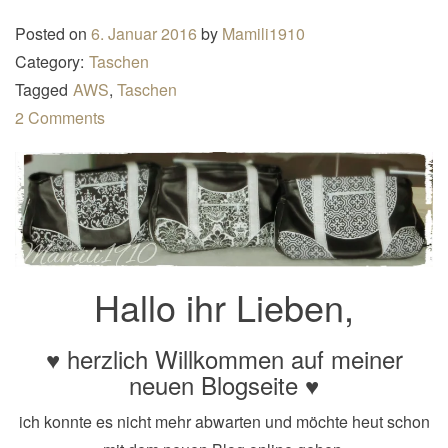
n
Posted on
6. Januar 2016
by
Mamili1910
a
Category:
Taschen
v
Tagged
AWS
,
Taschen
i
2 Comments
g
a
t
i
o
n
Hallo ihr Lieben,
♥ herzlich Willkommen auf meiner
neuen Blogseite ♥
ich konnte es nicht mehr abwarten und möchte heut schon