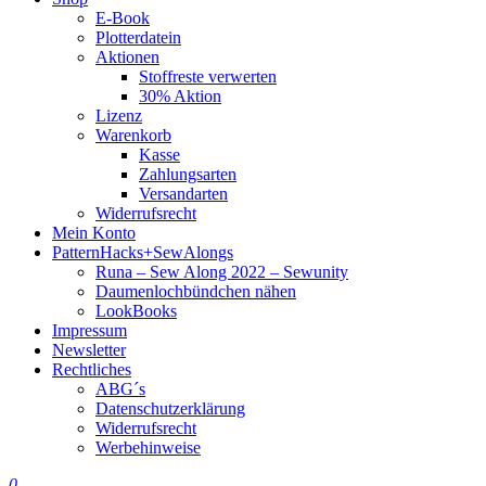
E-Book
Plotterdatein
Aktionen
Stoffreste verwerten
30% Aktion
Lizenz
Warenkorb
Kasse
Zahlungsarten
Versandarten
Widerrufsrecht
Mein Konto
PatternHacks+SewAlongs
Runa – Sew Along 2022 – Sewunity
Daumenlochbündchen nähen
LookBooks
Impressum
Newsletter
Rechtliches
ABG´s
Datenschutzerklärung
Widerrufsrecht
Werbehinweise
0