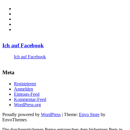
Profil
von
Profil
Mamili1910
von
Profil
auf
Mamili1910
von
Profil
Facebook
auf
Mamili1910
von
Profil
anzeigen
Twitter
auf
Mamili1910
von
anzeigen
Instagram
auf
Mamili1910
Ich auf Facebook
anzeigen
Pinterest
auf
anzeigen
Google+
anzeigen
Ich auf Facebook
Meta
Registrieren
Anmelden
Eintrags-Feed
Kommentar-Feed
WordPress.org
Proudly powered by
WordPress
|
Theme:
Envo Store
by
EnvoThemes
Die durchgestrichenen Preise entsprechen dem bisherigen Preis in