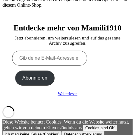
diesem Online-Shop.
Entdecke mehr von Mamili1910
Jetzt abonnieren, um weiterzulesen und auf das gesamte
Archiv zuzugreifen.
Gib
deine
E-
Mail-
Adresse
Abonnieren
ein ...
Weiterlesen
Diese Website benutzt Cookies. Wenn du die Website weiter nutzt,
gehen wir von deinem Einverständnis aus.
Cookies sind OK
ich mag keine Kekse (Cookies)
Datenschutzerklärung