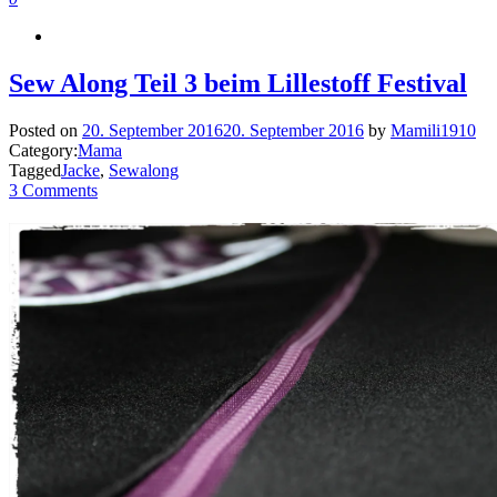
Sew Along Teil 3 beim Lillestoff Festival
Posted on
20. September 2016
20. September 2016
by
Mamili1910
Category:
Mama
Tagged
Jacke
,
Sewalong
3 Comments