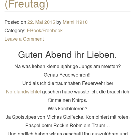
(Freutag)
n
a
Posted on
22. Mai 2015
by
Mamili1910
v
Category:
EBook/Freebook
i
Leave a Comment
g
a
Guten Abend ihr Lieben,
t
i
Na was lieben kleine 3jährige Jungs am meisten?
o
Genau Feuerwehren!!!
n
Und als ich die traumhaften Feuerwehr bei
Nordlandwichtel
gesehen habe wusste ich: die brauch ich
für meinen Knirps.
Was kombinieren?
Ja
Spotstripes von Michas Stoffecke. Kombiniert mit rotem
Paspel beim Rockin Robin ein Traum…
Und endlich haben wir es geschafft ihn auszuführen und