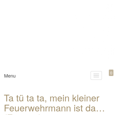
Mamili1910
0
Menu
T
o
g
Ta tü ta ta, mein kleiner
g
Feuerwehrmann ist da…
l
e