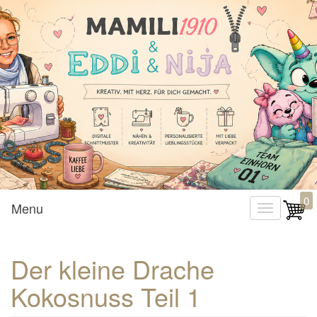
Mamili1910
0
Menu
T
o
g
Der kleine Drache
g
Kokosnuss Teil 1
l
e