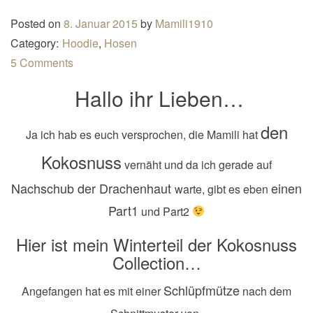
n
Posted on
8. Januar 2015
by
Mamili1910
a
Category:
Hoodie
,
Hosen
v
5 Comments
i
Hallo ihr Lieben…
g
a
den
t
Ja ich hab es euch versprochen, die Mamili hat
i
Kokosnuss
vernäht und da ich gerade auf
o
Nachschub der Drachenhaut
einen
warte, gibt es eben
n
Part1
und Part2
Hier ist mein Winterteil der Kokosnuss
Collection…
Schlüpfmütze
Angefangen hat es mit einer
nach dem