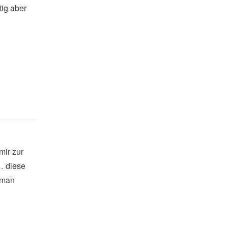
tig aber
h
mir zur
… diese
 man