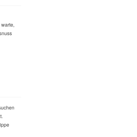
 warte,
osnuss
esuchen
t.
rippe