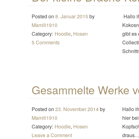
Posted on
8. Januar 2015
by
Hallo i
Mamili1910
Kokosnu
Category:
Hoodie
,
Hosen
gibt es
5 Comments
Collect
Schnitt
Gesammelte Werke v
Posted on
23. November 2014
by
Hallo i
Mamili1910
hier be
Category:
Hoodie
,
Hosen
Kopfsch
Leave a Comment
draus… 