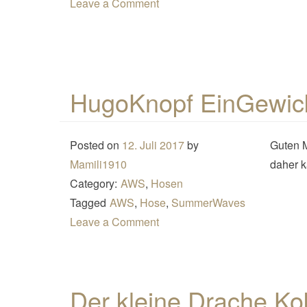
Leave a Comment
HugoKnopf EinGewick
Posted on
12. Juli 2017
by
Guten M
Mamili1910
daher k
Category:
AWS
,
Hosen
Tagged
AWS
,
Hose
,
SummerWaves
Leave a Comment
Der kleine Drache Ko