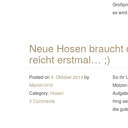
Großpro
es wir
Neue Hosen braucht d
reicht erstmal… ;)
Posted on
9. Oktober 2014
by
So ihr 
Mamili1910
Mützen 
Category:
Hosen
Aufgab
3 Comments
hing se
die gut