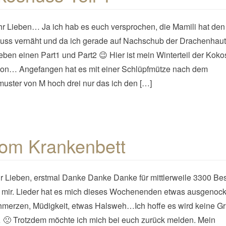
hr Lieben… Ja ich hab es euch versprochen, die Mamili hat den
ss vernäht und da ich gerade auf Nachschub der Drachenhaut
 eben einen Part1 und Part2 😉 Hier ist mein Winterteil der Kok
ion… Angefangen hat es mit einer Schlüpfmütze nach dem
muster von M hoch drei nur das ich den […]
om Krankenbett
hr Lieben, erstmal Danke Danke Danke für mittlerweile 3300 B
i mir. Lieder hat es mich dieses Wochenenden etwas ausgenock
merzen, Müdigkeit, etwas Halsweh…Ich hoffe es wird keine G
🙁 Trotzdem möchte ich mich bei euch zurück melden. Mein