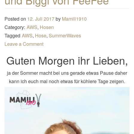
n
a
Posted on
12. Juli 2017
by
Mamili1910
v
Category:
AWS
,
Hosen
i
Tagged
AWS
,
Hose
,
SummerWaves
g
Leave a Comment
a
Guten Morgen ihr Lieben,
t
i
o
ja der Sommer macht bei uns gerade etwas Pause daher
n
kann ich euch mal noch etwas für kühlere Tage zeigen.