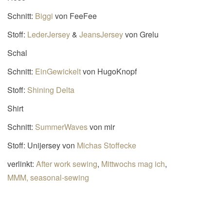
Schnitt:
Biggi
von FeeFee
Stoff:
LederJersey
&
JeansJersey
von Grelu
Schal
Schnitt:
EinGewickelt
von HugoKnopf
Stoff:
Shining Delta
Shirt
Schnitt:
SummerWaves
von mir
Stoff: Unijersey von
Michas Stoffecke
verlinkt:
After work sewing
,
Mittwochs mag ich
,
MMM,
seasonal-sewing