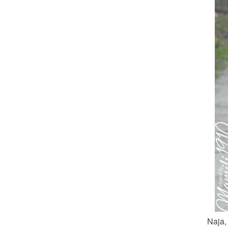
Naja,