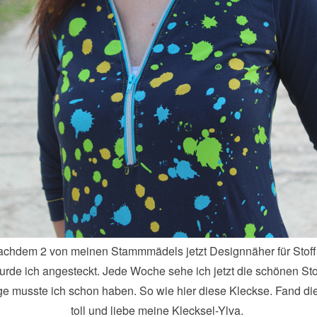
chdem 2 von meinen Stammmädels jetzt Designnäher für Stof
urde ich angesteckt. Jede Woche sehe ich jetzt die schönen St
ge musste ich schon haben. So wie hier diese Kleckse. Fand d
toll und liebe meine Klecksel-Ylva.