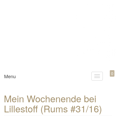
Mamili1910
0
Menu
T
o
g
Mein Wochenende bei
g
Lillestoff (Rums #31/16)
l
e