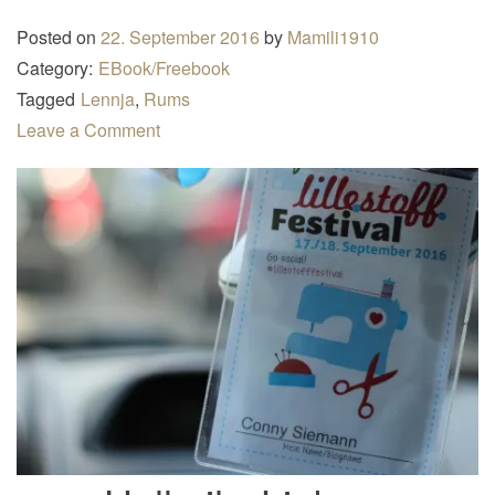
n
Posted on
22. September 2016
by
Mamili1910
a
Category:
EBook/Freebook
v
Tagged
Lennja
,
Rums
i
Leave a Comment
g
a
t
i
o
n