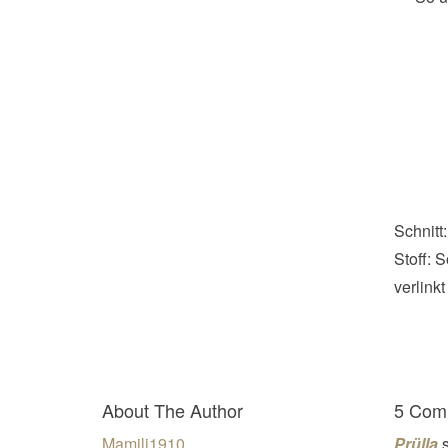
Schnitt
Stoff:
verlink
About The Author
5 Com
Mamili1910
Prülla