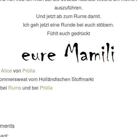
auszuführen.
Und jetzt ab zum Rums damit.
Ich geh jetzt eine Runde bei euch stöbern.
Fühlt euch gedrückt
:
Alice
von
Prülla
 Sommersweat vom Holländischen Stoffmarkt
t bei
Rums
und bei
Prülla
ments
sagt: