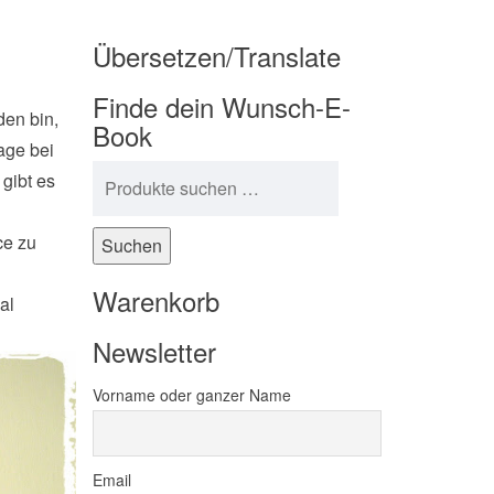
Übersetzen/Translate
Finde dein Wunsch-E-
den bin,
Book
age bei
Suchen nach:
 gibt es
ce zu
Suchen
Warenkorb
al
Newsletter
Vorname oder ganzer Name
Email