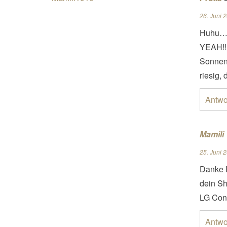
26. Juni 
Huhu… 
YEAH!!!
Sonnens
riesig,
Antwo
Mamili
25. Juni 
Danke E
dein Sh
LG Con
Antwo