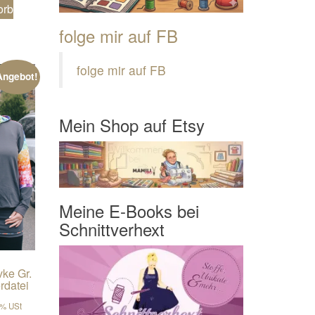
orb
folge mir auf FB
folge mir auf FB
Angebot!
Mein Shop auf Etsy
Meine E-Books bei
Schnittverhext
vke Gr.
rdatei
er Preis war: €7,90
er Preis ist: €5,93.
9% USt