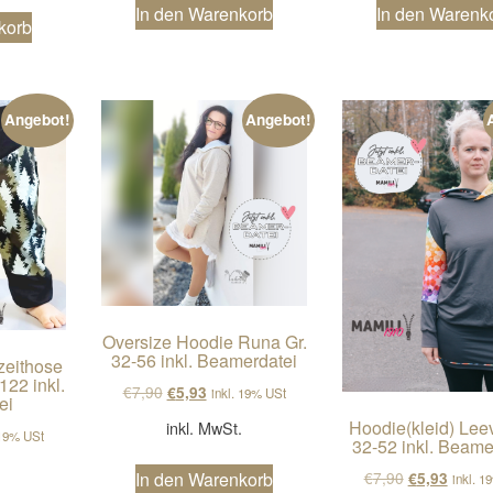
In den Warenkorb
In den Warenk
korb
Angebot!
Angebot!
Oversize Hoodie Runa Gr.
32-56 inkl. Beamerdatei
zeithose
122 inkl.
Ursprünglicher Preis war: €7,90
Aktueller Preis ist: €5,93.
€
7,90
€
5,93
inkl. 19% USt
ei
Hoodie(kleid) Lee
inkl. MwSt.
cher Preis war: €7,90
ller Preis ist: €5,93.
 19% USt
32-52 inkl. Beame
.
Ursprünglich
Aktuell
€
7,90
In den Warenkorb
€
5,93
inkl. 1