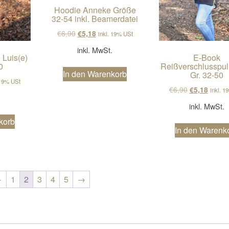
Hoodie Anneke Größe
32-54 inkl. Beamerdatei
Ursprünglicher Preis war: €6,90
Aktueller Preis ist: €5,18.
€
6,90
€
5,18
inkl. 19% USt
inkl. MwSt.
 Luis(e)
E-Book
0
Reißverschlusspull
In den Warenkorb
Gr. 32-50
cher Preis war: €6,90
ller Preis ist: €5,18.
 19% USt
Ursprünglich
Aktuell
€
6,90
€
5,18
inkl. 1
.
inkl. MwSt.
korb
In den Warenk
←
1
2
3
4
5
→