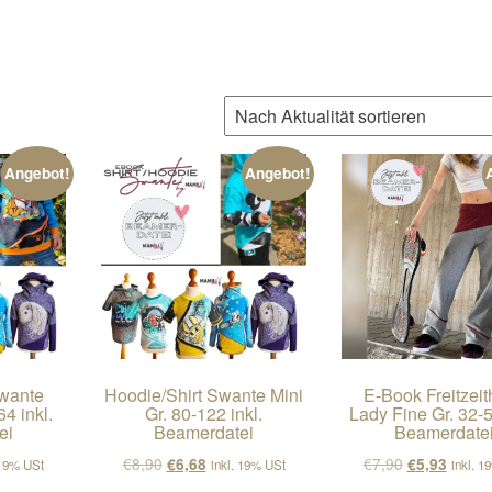
ch Aktualität sortiert
Angebot!
Angebot!
Swante
Hoodie/Shirt Swante Mini
E-Book Freitzei
64 inkl.
Gr. 80-122 inkl.
Lady Fine Gr. 32-5
ei
Beamerdatei
Beamerdate
cher Preis war: €8,90
ller Preis ist: €6,68.
Ursprünglicher Preis war: €8,90
Aktueller Preis ist: €6,68.
Ursprünglich
Aktuell
€
8,90
€
7,90
€
6,68
€
5,93
 19% USt
inkl. 19% USt
inkl. 1