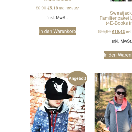
Ursprünglicher Preis war: €6,90
Aktueller Preis ist: €5,18.
€
6,90
€
5,18
inkl. 19% USt
Sweatjack
inkl. MwSt.
Familienpaket L
(4E-Books in
In den Warenkorb
Ursprüngli
Aktu
€
25,90
€
19,43
ink
inkl. MwSt
In den Waren
Angebot!