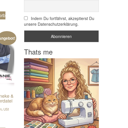
orb
Indem Du fortfährst, akzeptierst Du
unsere Datenschutzerklärung.
Angebot!
Thats me
neke &
rdatei
er Preis war: €5,90
er Preis ist: €4,43.
9% USt