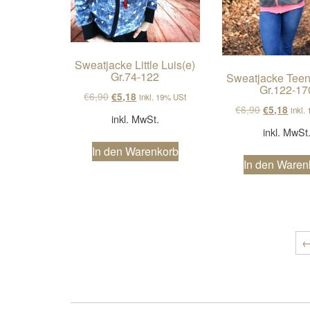
Sweatjacke Little Luis(e)
Gr.74-122
Sweatjacke Teen
Gr.122-17
Ursprünglicher Preis war: €6,90
Aktueller Preis ist: €5,18.
€
6,90
€
5,18
inkl. 19% USt
Ursprüngli
Aktue
€
6,90
€
5,18
inkl.
inkl. MwSt.
inkl. MwSt
In den Warenkorb
In den Waren