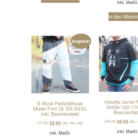
inkl. MwSt
In den Waren
Angebot!
Hoodie Junior 
E-Book Freitzeithose
Größe 122-176 
Mister Finn Gr. XS-XXXL
Beamerdat
inkl. Beamerdatei
Ursprüngli
Aktue
€
8,90
€
6,68
inkl.
Ursprünglicher Preis war: €7,90
Aktueller Preis ist: €5,93.
€
7,90
€
5,93
inkl. 19% USt
inkl. MwSt
inkl. MwSt.