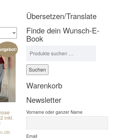
Übersetzen/Translate
Finde dein Wunsch-E-
Book
Suchen nach:
Angebot!
Suchen
Warenkorb
Newsletter
those
Vorname oder ganzer Name
2 inkl.
i
er Preis war: €7,90
er Preis ist: €5,93.
9% USt
Email