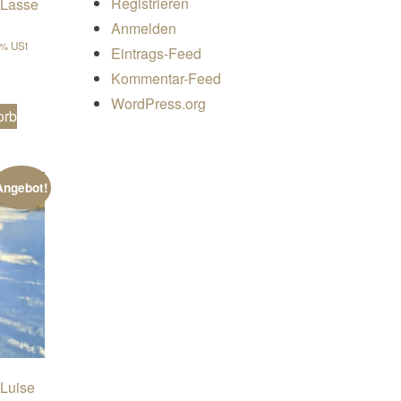
Registrieren
 Lasse
Anmelden
er Preis war: €6,90
er Preis ist: €5,18.
9% USt
Eintrags-Feed
Kommentar-Feed
WordPress.org
orb
Angebot!
Luise