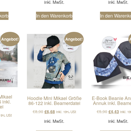
.
inkl. MwSt.
inkl. MwSt.
korb
In den Warenkorb
In den Warenk
Angebot!
Angebot!
Mikael
Hoodie Mini Mikael Größe
E-Book Beanie An
inkl.
86-122 inkl. Beamerdatei
Annuk inkl. Beame
ei
Ursprünglicher Preis war: €8,90
Aktueller Preis ist: €6,68.
Ursprünglich
Aktuell
€
8,90
€
5,90
€
6,68
€
4,43
inkl. 19% USt
inkl. 1
cher Preis war: €8,90
ller Preis ist: €6,68.
 19% USt
inkl. MwSt.
inkl. MwSt.
.