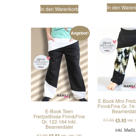
In den Waren
In den Warenkorb
Angebot!
E-Book Mini Freit
Finn&Fine Gr. 74-
E-Book Teen
Beamerdat
Freitzeithose Finn&Fine
Ursprüngli
Aktue
€
7,90
€
5,93
inkl.
Gr. 122-164 inkl.
Beamerdatei
inkl. MwSt
Ursprünglicher Preis war: €7,90
Aktueller Preis ist: €5,93.
€
7,90
€
5,93
inkl. 19% USt