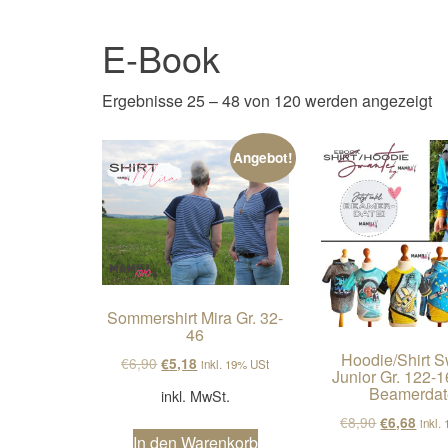
E-Book
Na
Ergebnisse 25 – 48 von 120 werden angezeigt
Angebot!
Sommershirt Mira Gr. 32-
46
Hoodie/Shirt 
Ursprünglicher Preis war: €6,90
Aktueller Preis ist: €5,18.
€
6,90
€
5,18
inkl. 19% USt
Junior Gr. 122-1
Beamerdat
inkl. MwSt.
Ursprüngli
Aktue
€
8,90
€
6,68
inkl.
In den Warenkorb