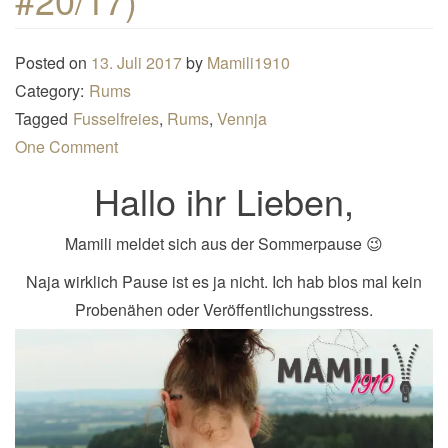
n
a
Posted on
13. Juli 2017
by
Mamili1910
v
Category:
Rums
i
Tagged
Fusselfreies
,
Rums
,
Vennja
g
One Comment
a
Hallo ihr Lieben,
t
i
o
Mamili meldet sich aus der Sommerpause 😉
n
Naja wirklich Pause ist es ja nicht. Ich hab blos mal kein
Probenähen oder Veröffentlichungsstress.