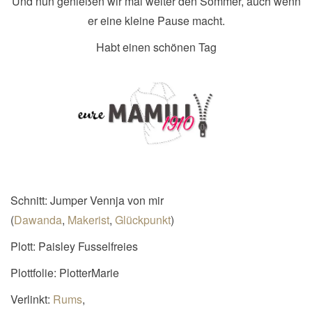
Und nun genießen wir mal weiter den Sommer, auch wenn
er eine kleine Pause macht.
Habt einen schönen Tag
Schnitt: Jumper Vennja von mir
(
Dawanda
,
Makerist
,
Glückpunkt
)
Plott: Paisley Fusselfreies
Plottfolie: PlotterMarie
Verlinkt:
Rums
,