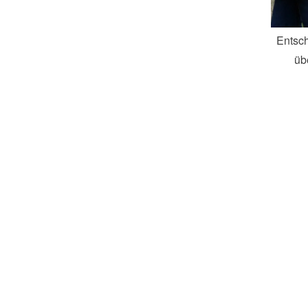
Entsch
üb