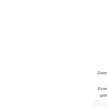
Diesm
Eines
ges