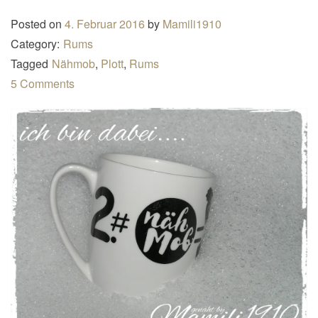
n
Posted on
4. Februar 2016
by
Mamili1910
a
Category:
Rums
v
Tagged
Nähmob
,
Plott
,
Rums
i
5 Comments
g
a
t
i
o
n