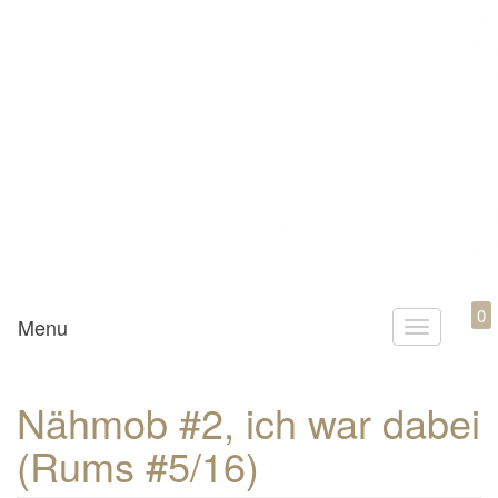
Mamili1910
0
Menu
T
o
g
Nähmob #2, ich war dabei
g
(Rums #5/16)
l
e