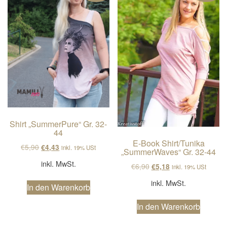
Shirt „SummerPure“ Gr. 32-
44
E-Book Shirt/Tunika
Ursprünglicher Preis war: €5,90
Aktueller Preis ist: €4,43.
€
5,90
€
4,43
inkl. 19% USt
„SummerWaves“ Gr. 32-44
inkl. MwSt.
Ursprünglicher Preis wa
Aktueller Preis ist
€
6,90
€
5,18
inkl. 19% USt
inkl. MwSt.
In den Warenkorb
In den Warenkorb