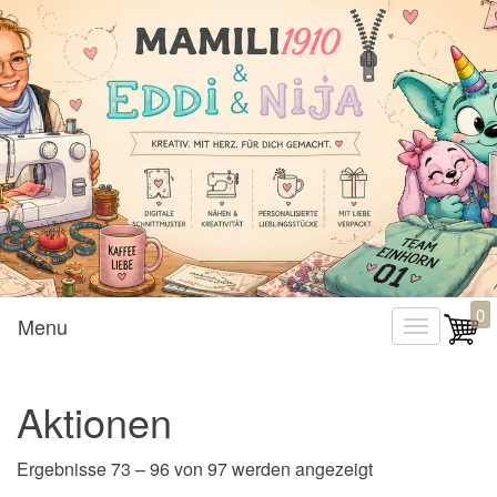
Mamili1910
0
Menu
T
o
g
Aktionen
g
l
Nach Aktualität 
Ergebnisse 73 – 96 von 97 werden angezeigt
e