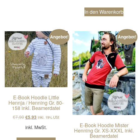
In den Warenkorb
Angebot!
Angebot!
E-Book Hoodie Little
Hennja / Henning Gr. 80-
158 inkl. Beamerdatei
Ursprünglicher Preis war: €7,90
Aktueller Preis ist: €5,93.
€
7,90
€
5,93
inkl. 19% USt
E-Book Hoodie Mister
inkl. MwSt.
Henning Gr. XS-XXXL inkl.
Beamerdatei