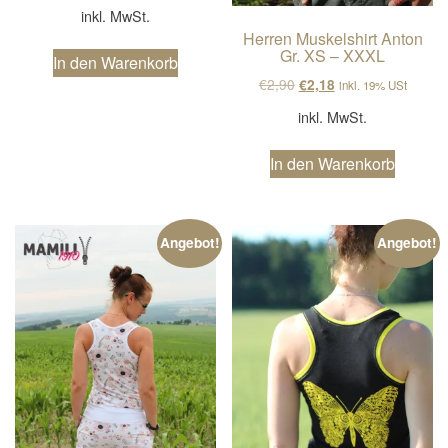
inkl. MwSt.
Herren Muskelshirt Anton
Gr. XS – XXXL
In den Warenkorb
Ursprünglicher Preis wa
Aktueller Preis ist
€
2,90
€
2,18
inkl. 19% USt
inkl. MwSt.
In den Warenkorb
Angebot!
Angebot!