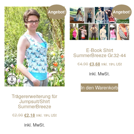
Angebot!
Angebot!
E-Book Shirt
SummerBreeze Gr.32-44
Ursprünglicher Preis wa
Aktueller Preis ist
€
4,90
€
3,68
inkl. 19% USt
inkl. MwSt.
In den Warenkorb
Trägererweiterung für
Jumpsuit/Shirt
SummerBreeze
Ursprünglicher Preis war: €2,90
Aktueller Preis ist: €2,18.
€
2,90
€
2,18
inkl. 19% USt
inkl. MwSt.