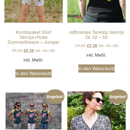
Kombipaket Shirt
raffiniertes Tanktop Vennja
Vennja+Hose
Gr. 32 – 50
Summerbreeze = Jumper
Ursprünglicher Preis wa
Aktueller Preis ist
€
4,50
€
3,38
inkl. 19% USt
Ursprünglicher Preis war: €8,50
Aktueller Preis ist: €6,38.
€
8,50
€
6,38
inkl. 19% USt
inkl. MwSt.
inkl. MwSt.
In den Warenkorb
In den Warenkorb
Angebot!
Angebot!