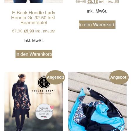
Ursprünglicher Preis wa
Aktueller Preis ist
€
6,90
€
5,18
inkl. 19% USt
inkl. MwSt.
E-Book Hoodie Lady
Hennja Gr. 32-50 inkl.
Beamerdatei
In den Warenkorb
Ursprünglicher Preis war: €7,90
Aktueller Preis ist: €5,93.
€
7,90
€
5,93
inkl. 19% USt
inkl. MwSt.
In den Warenkorb
Angebot!
Angebot!