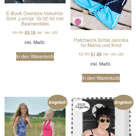
E-Book Oversize-Vokuhila-
Shirt „Lennja“ Gr.32-50 inkl
Beamerdatei
Ursprünglicher Preis war: €6,90
Aktueller Preis ist: €5,18.
€
6,90
€
5,18
inkl. 19% USt
Patchwork-Schal Jannika
inkl. MwSt.
für Mama und Kind
Ursprünglicher Preis wa
Aktueller Preis ist
€
2,50
€
1,88
inkl. 19% USt
In den Warenkorb
inkl. MwSt.
In den Warenkorb
Angebot!
Angebot!