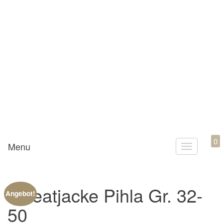
Mamili1910
0
Menu
T
o
g
Sweatjacke Pihla Gr. 32-
g
Angebot!
l
50
e