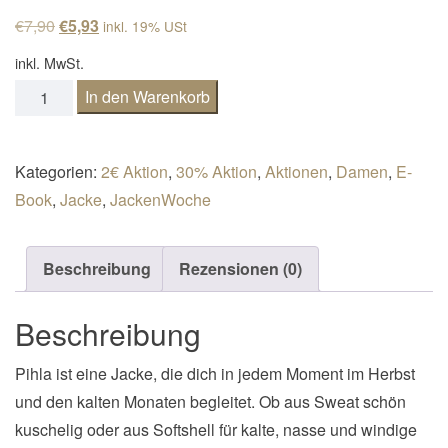
n
Ursprünglicher Preis war: €7,90
Aktueller Preis ist: €5,93.
€
7,90
€
5,93
inkl. 19% USt
a
inkl. MwSt.
v
Sweatjacke Pihla Gr. 32-50 Menge
In den Warenkorb
i
g
a
Kategorien:
2€ Aktion
,
30% Aktion
,
Aktionen
,
Damen
,
E-
t
Book
,
Jacke
,
JackenWoche
i
o
Beschreibung
Rezensionen (0)
n
Beschreibung
Pihla ist eine Jacke, die dich in jedem Moment im Herbst
und den kalten Monaten begleitet. Ob aus Sweat schön
kuschelig oder aus Softshell für kalte, nasse und windige