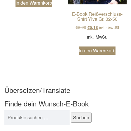
In den Warenkorb
E-Book Reißverschluss-
Shirt Ylva Gr. 32-50
Ursprünglicher Preis wa
Aktueller Preis ist
€
6,90
€
5,18
inkl. 19% USt
inkl. MwSt.
In den Warenkorb
Übersetzen/Translate
Finde dein Wunsch-E-Book
Suchen nach:
Suchen